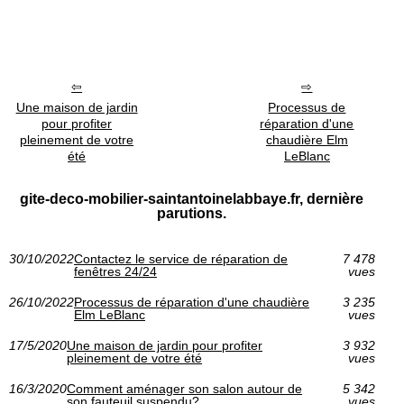
Une maison de jardin
Processus de
pour profiter
réparation d'une
pleinement de votre
chaudière Elm
été
LeBlanc
gite-deco-mobilier-saintantoinelabbaye.fr, dernière
parutions.
30/10/2022
Contactez le service de réparation de
7 478
fenêtres 24/24
vues
26/10/2022
Processus de réparation d'une chaudière
3 235
Elm LeBlanc
vues
17/5/2020
Une maison de jardin pour profiter
3 932
pleinement de votre été
vues
16/3/2020
Comment aménager son salon autour de
5 342
son fauteuil suspendu?
vues