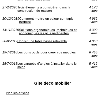
27/2/2020
Trois éléments à considérer dans la
4 178
construction de maison
vues
10/12/2019
Comment mettre en valeur son tapis
4 962
berbère
vues
14/11/2019
Solutions ergonomiques, techniques et
4 302
économiques les plus pertinentes
vues
26/8/2019
Choisir une table basse relevable
4 068
vues
19/7/2018
Les bons outils pour créer vos meubles
6 455
vues
18/7/2018
Les canapés d’angles à installer dans le
5 412
salon
vues
Gite deco mobilier
Plan les articles