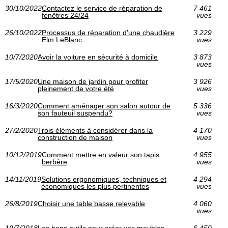
30/10/2022
Contactez le service de réparation de
7 461
fenêtres 24/24
vues
26/10/2022
Processus de réparation d'une chaudière
3 229
Elm LeBlanc
vues
10/7/2020
Avoir la voiture en sécurité à domicile
3 873
vues
17/5/2020
Une maison de jardin pour profiter
3 926
pleinement de votre été
vues
16/3/2020
Comment aménager son salon autour de
5 336
son fauteuil suspendu?
vues
27/2/2020
Trois éléments à considérer dans la
4 170
construction de maison
vues
10/12/2019
Comment mettre en valeur son tapis
4 955
berbère
vues
14/11/2019
Solutions ergonomiques, techniques et
4 294
économiques les plus pertinentes
vues
26/8/2019
Choisir une table basse relevable
4 060
vues