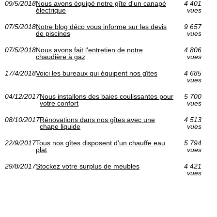
09/5/2018
Nous avons équipé notre gîte d'un canapé
4 401
électrique
vues
07/5/2018
Notre blog déco vous informe sur les devis
9 657
de piscines
vues
07/5/2018
Nous avons fait l'entretien de notre
4 806
chaudière à gaz
vues
17/4/2018
Voici les bureaux qui équipent nos gîtes
4 685
vues
04/12/2017
Nous installons des baies coulissantes pour
5 700
votre confort
vues
08/10/2017
Rénovations dans nos gîtes avec une
4 513
chape liquide
vues
22/9/2017
Tous nos gîtes disposent d'un chauffe eau
5 794
plat
vues
29/8/2017
Stockez votre surplus de meubles
4 421
vues