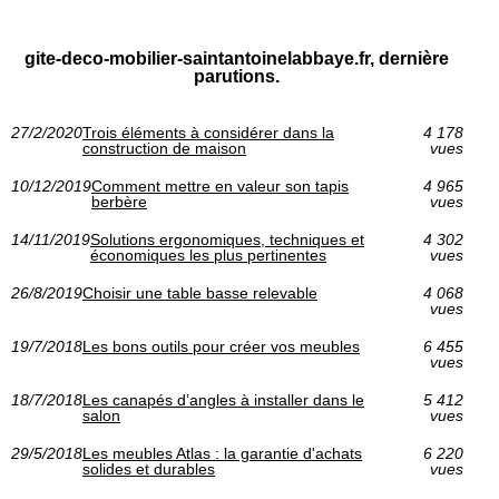
gite-deco-mobilier-saintantoinelabbaye.fr, dernière
parutions.
27/2/2020
Trois éléments à considérer dans la
4 178
construction de maison
vues
10/12/2019
Comment mettre en valeur son tapis
4 965
berbère
vues
14/11/2019
Solutions ergonomiques, techniques et
4 302
économiques les plus pertinentes
vues
26/8/2019
Choisir une table basse relevable
4 068
vues
19/7/2018
Les bons outils pour créer vos meubles
6 455
vues
18/7/2018
Les canapés d’angles à installer dans le
5 412
salon
vues
29/5/2018
Les meubles Atlas : la garantie d'achats
6 220
solides et durables
vues