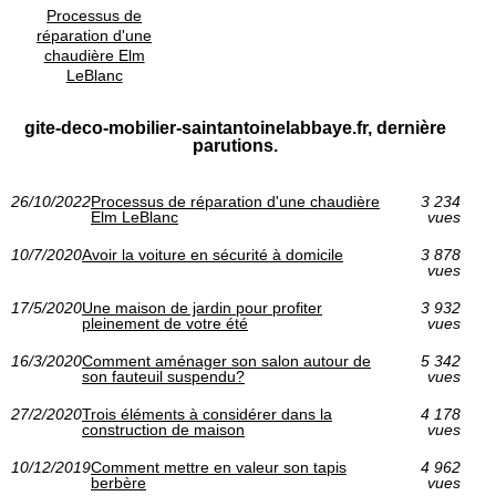
Processus de
réparation d'une
chaudière Elm
LeBlanc
gite-deco-mobilier-saintantoinelabbaye.fr, dernière
parutions.
26/10/2022
Processus de réparation d'une chaudière
3 234
Elm LeBlanc
vues
10/7/2020
Avoir la voiture en sécurité à domicile
3 878
vues
17/5/2020
Une maison de jardin pour profiter
3 932
pleinement de votre été
vues
16/3/2020
Comment aménager son salon autour de
5 342
son fauteuil suspendu?
vues
27/2/2020
Trois éléments à considérer dans la
4 178
construction de maison
vues
10/12/2019
Comment mettre en valeur son tapis
4 962
berbère
vues