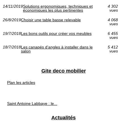
14/11/2019
Solutions ergonomiques, techniques et
4 302
économiques les plus pertinentes
vues
26/8/2019
Choisir une table basse relevable
4 068
vues
19/7/2018
Les bons outils pour créer vos meubles
6 455
vues
18/7/2018
Les canapés d’angles à installer dans le
5 412
salon
vues
Gite deco mobilier
Plan les articles
Saint Antoine Labbaye : le...
Actualités